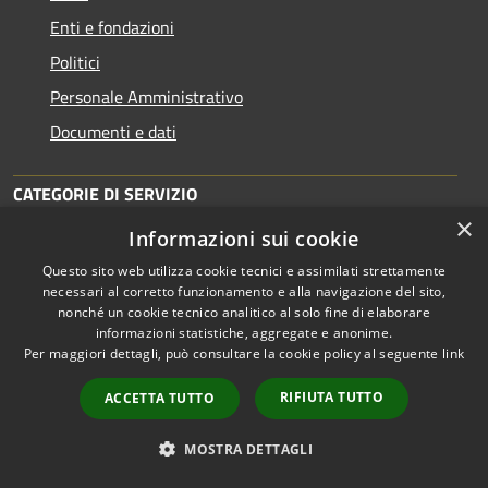
Enti e fondazioni
Politici
Personale Amministrativo
Documenti e dati
CATEGORIE DI SERVIZIO
×
Anagrafe e stato civile
Informazioni sui cookie
Cultura e tempo libero
Questo sito web utilizza cookie tecnici e assimilati strettamente
necessari al corretto funzionamento e alla navigazione del sito,
Vita lavorativa
nonché un cookie tecnico analitico al solo fine di elaborare
informazioni statistiche, aggregate e anonime.
Imprese e Commercio
Per maggiori dettagli, può consultare la cookie policy al seguente
link
Appalti pubblici
RIFIUTA TUTTO
ACCETTA TUTTO
Catasto e urbanistica
Mobilità e trasporti
MOSTRA DETTAGLI