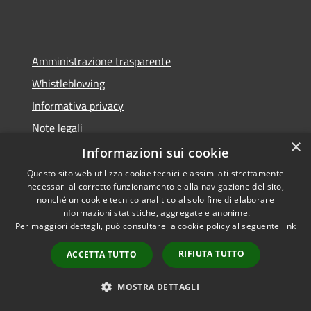
Amministrazione trasparente
Whistleblowing
Informativa privacy
Note legali
×
Dichiarazione di accessibilità
Informazioni sui cookie
Questo sito web utilizza cookie tecnici e assimilati strettamente
necessari al corretto funzionamento e alla navigazione del sito,
nonché un cookie tecnico analitico al solo fine di elaborare
informazioni statistiche, aggregate e anonime.
RSS
Copyright © 2026 • Comune di
Per maggiori dettagli, può consultare la cookie policy al seguente
link
Accessibilità
Borgo San Lorenzo • Powered
Privacy
Municipium
Accesso
by
•
RIFIUTA TUTTO
ACCETTA TUTTO
Cookie
redazione
Mappa del sito
MOSTRA DETTAGLI