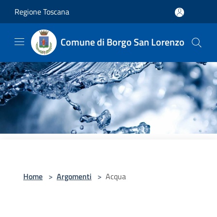
Salta al contenuto principale
Regione Toscana
Comune di Borgo San Lorenzo
Home
>
Argomenti
>
Acqua