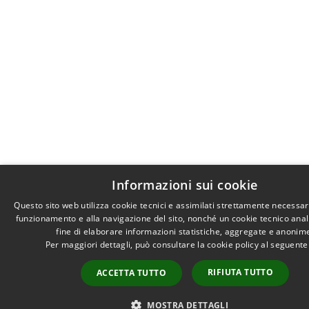
Informazioni sui cookie
Questo sito web utilizza cookie tecnici e assimilati strettamente necessari
funzionamento e alla navigazione del sito, nonché un cookie tecnico anali
fine di elaborare informazioni statistiche, aggregate e anonim
Per maggiori dettagli, può consultare la cookie policy al seguent
RIFIUTA TUTTO
ACCETTA TUTTO
MOSTRA DETTAGLI