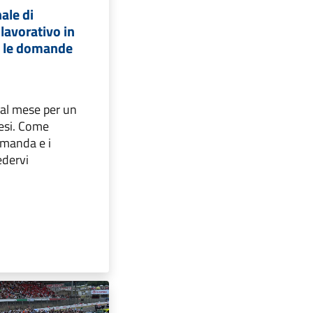
ale di
lavorativo in
a le domande
 al mese per un
esi. Come
omanda e i
edervi