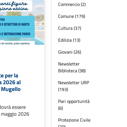
Commercio (2)
Comune (179)
Cultura (37)
Edilizia (13)
Giovani (26)
Newsletter
Biblioteca (38)
e per la
a 2026 al
Newsletter URP
e Mugello
(193)
Pari opportunità
dovrà essere
(6)
 5 maggio 2026
Protezione Civile
(20)