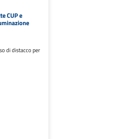
tte CUP e
lluminazione
o di distacco per