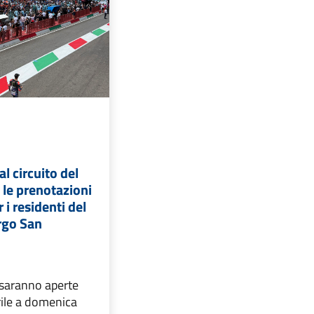
 circuito del
a le prenotazioni
r i residenti del
rgo San
 saranno aperte
rile a domenica