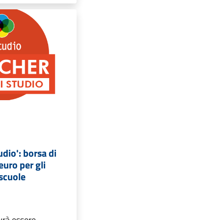
udio': borsa di
euro per gli
 scuole
rà essere