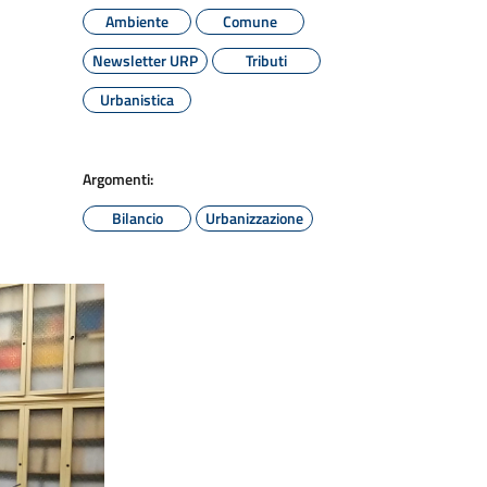
Ambiente
Comune
Newsletter URP
Tributi
Urbanistica
Argomenti:
Bilancio
Urbanizzazione