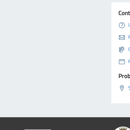
Cont
Prob