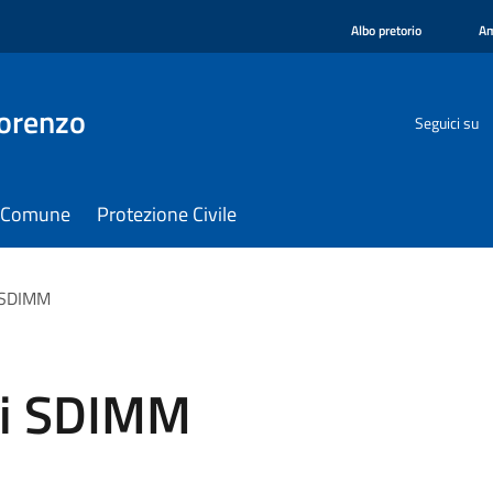
Albo pretorio
Am
orenzo
Seguici su
il Comune
Protezione Civile
i SDIMM
ri SDIMM