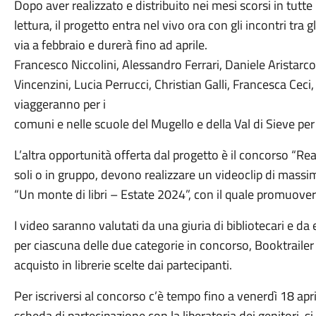
Dopo aver realizzato e distribuito nei mesi scorsi in tutte
lettura, il progetto entra nel vivo ora con gli incontri tra gli
via a febbraio e durerà fino ad aprile.
Francesco Niccolini, Alessandro Ferrari, Daniele Aristarc
Vincenzini, Lucia Perrucci, Christian Galli, Francesca Ceci, 
viaggeranno per i
comuni e nelle scuole del Mugello e della Val di Sieve per 
L’altra opportunità offerta dal progetto è il concorso “Rea
soli o in gruppo, devono realizzare un videoclip di massimo
“Un monte di libri – Estate 2024”, con il quale promuovere 
I video saranno valutati da una giuria di bibliotecari e da es
per ciascuna delle due categorie in concorso, Booktraile
acquisto in librerie scelte dai partecipanti.
Per iscriversi al concorso c’è tempo fino a venerdì 18 april
scheda di partecipazione con la liberatoria dei genitori, s