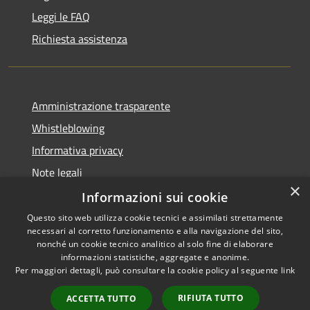
Leggi le FAQ
Richiesta assistenza
Amministrazione trasparente
Whistleblowing
Informativa privacy
Note legali
×
Dichiarazione di accessibilità
Informazioni sui cookie
Questo sito web utilizza cookie tecnici e assimilati strettamente
necessari al corretto funzionamento e alla navigazione del sito,
nonché un cookie tecnico analitico al solo fine di elaborare
informazioni statistiche, aggregate e anonime.
RSS
Copyright © 2026 • Comune di
Per maggiori dettagli, può consultare la cookie policy al seguente
link
Accessibilità
Borgo San Lorenzo • Powered
Privacy
Municipium
Accesso
by
•
RIFIUTA TUTTO
ACCETTA TUTTO