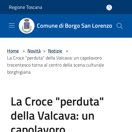
Salta al contenuto principale
Regione Toscana
Comune di Borgo San Lorenzo
Home
>
Novità
>
Notizie
>
La Croce "perduta" della Valcava: un capolavoro
trecentesco torna al centro della scena culturale
borghigiana
La Croce "perduta"
della Valcava: un
capolavoro