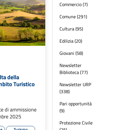
Commercio (7)
Comune (291)
Cultura (95)
Edilizia (20)
Giovani (58)
Newsletter
Biblioteca (77)
lta della
bito Turistico
Newsletter URP
(338)
Pari opportunità
ste di ammissione
(9)
embre 2025
Protezione Civile
(25)
le
Turismo