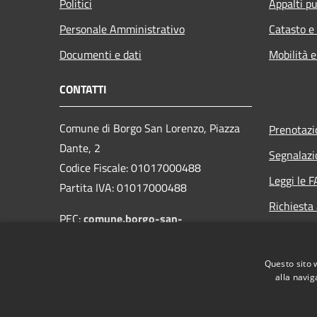
Politici
Appalti pu
Personale Amministrativo
Catasto e
Documenti e dati
Mobilità e
CONTATTI
Comune di Borgo San Lorenzo, Piazza
Prenotaz
Dante, 2
Segnalazi
Codice Fiscale: 01017000488
Leggi le 
Partita IVA: 01017000488
Richiesta
PEC:
comune.borgo-san-
lorenzo@postacert.toscana.it
Centralino Unico: 055-849661
Questo sito 
alla navig