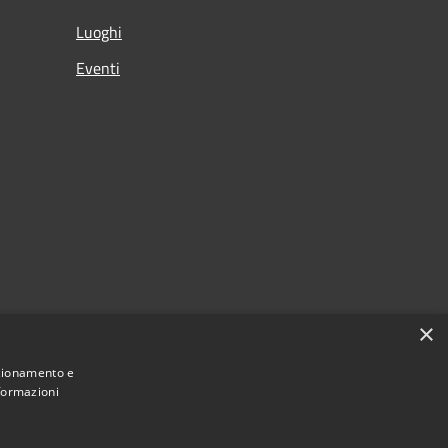
Luoghi
Eventi
×
nzionamento e
nformazioni