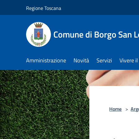
Salta al contenuto principale
Regione Toscana
Comune di Borgo San L
Amministrazione
Novità
Servizi
Vivere 
Home
>
Arg