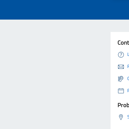
Cont
Prob