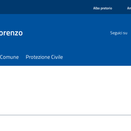
Albo pretorio
Am
orenzo
Seguici su
il Comune
Protezione Civile