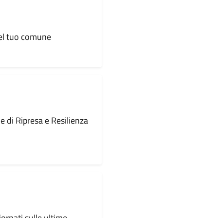
 del tuo comune
le di Ripresa e Resilienza
iornati sulle ultime