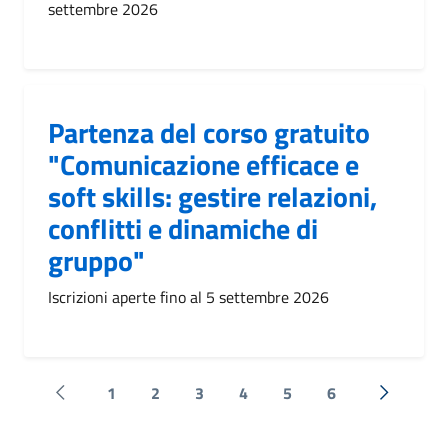
settembre 2026
Partenza del corso gratuito
"Comunicazione efficace e
soft skills: gestire relazioni,
conflitti e dinamiche di
gruppo"
Iscrizioni aperte fino al 5 settembre 2026
1
2
3
4
5
6
Pagina precedente
Successi