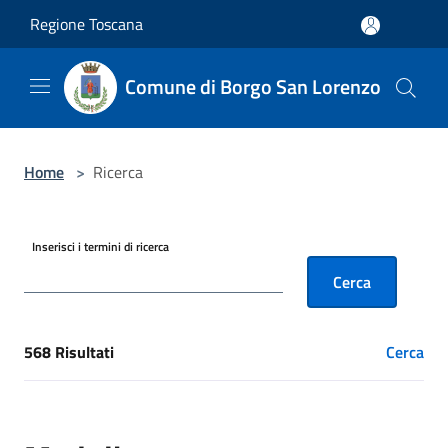
Salta al contenuto principale
Regione Toscana
Comune di Borgo San Lorenzo
Home
>
Ricerca
Inserisci i termini di ricerca
Cerca
568 Risultati
Cerca
[results] Risultati