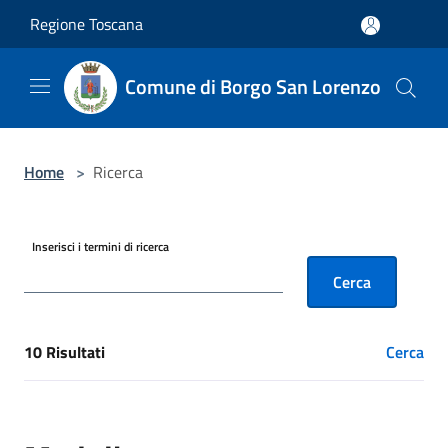
Salta al contenuto principale
Regione Toscana
Comune di Borgo San Lorenzo
Home
>
Ricerca
Inserisci i termini di ricerca
Cerca
10 Risultati
Cerca
[results] Risultati