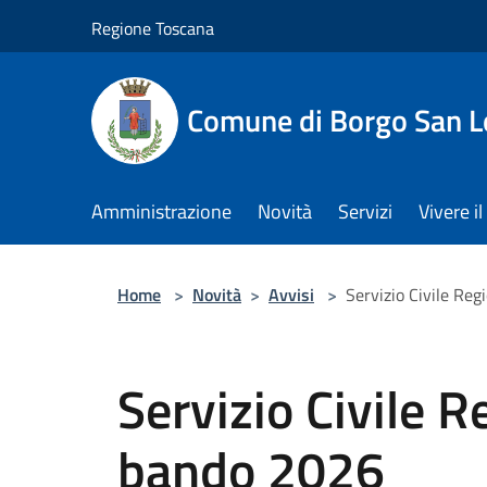
Salta al contenuto principale
Regione Toscana
Comune di Borgo San L
Amministrazione
Novità
Servizi
Vivere 
Home
>
Novità
>
Avvisi
>
Servizio Civile Reg
Servizio Civile R
bando 2026