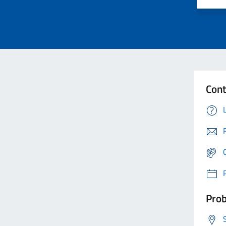
Cont
Prob