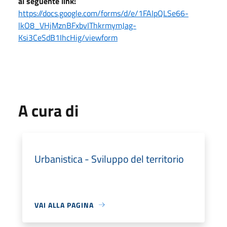
al seguente link:
https://docs.google.com/forms/d/e/1FAIpQLSe66-
lkO8_VHjMznBFxbvIThkrmymJag-
Ksi3CeSdB1IhcHig/viewform
A cura di
Urbanistica - Sviluppo del territorio
VAI ALLA PAGINA