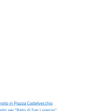
ansito in Piazza Castelvecchio
nsito per "Palio di San Lorenzo"