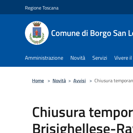
Salta al contenuto principale
Regione Toscana
Comune di Borgo San L
Amministrazione
Novità
Servizi
Vivere 
Home
>
Novità
>
Avvisi
>
Chiusura temporane
Chiusura tempor
Brisighellese-Ra