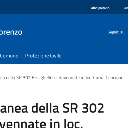
Albo pretorio
Am
orenzo
Seguici su
il Comune
Protezione Civile
a della SR 302 Brisighellese-Ravennate in loc. Curva Cencione
anea della SR 302
vennate in loc.