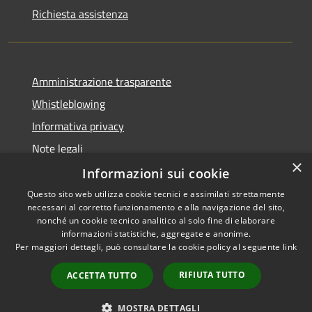
Richiesta assistenza
Amministrazione trasparente
Whistleblowing
Informativa privacy
Note legali
×
Dichiarazione di accessibilità
Informazioni sui cookie
Questo sito web utilizza cookie tecnici e assimilati strettamente
necessari al corretto funzionamento e alla navigazione del sito,
nonché un cookie tecnico analitico al solo fine di elaborare
informazioni statistiche, aggregate e anonime.
RSS
Copyright © 2026 • Comune di
Per maggiori dettagli, può consultare la cookie policy al seguente
link
Accessibilità
Borgo San Lorenzo • Powered
Privacy
Municipium
Accesso
by
•
RIFIUTA TUTTO
ACCETTA TUTTO
Cookie
redazione
Mappa del sito
MOSTRA DETTAGLI