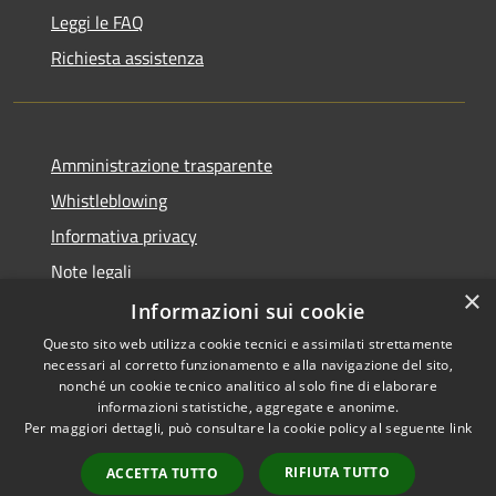
Leggi le FAQ
Richiesta assistenza
Amministrazione trasparente
Whistleblowing
Informativa privacy
Note legali
×
Dichiarazione di accessibilità
Informazioni sui cookie
Questo sito web utilizza cookie tecnici e assimilati strettamente
necessari al corretto funzionamento e alla navigazione del sito,
nonché un cookie tecnico analitico al solo fine di elaborare
informazioni statistiche, aggregate e anonime.
RSS
Copyright © 2026 • Comune di
Per maggiori dettagli, può consultare la cookie policy al seguente
link
Accessibilità
Borgo San Lorenzo • Powered
Privacy
Municipium
Accesso
by
•
RIFIUTA TUTTO
ACCETTA TUTTO