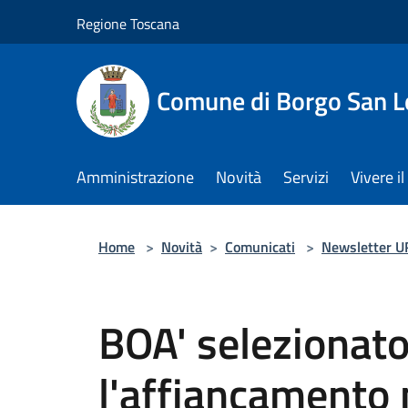
Salta al contenuto principale
Regione Toscana
Comune di Borgo San L
Amministrazione
Novità
Servizi
Vivere 
Home
>
Novità
>
Comunicati
>
Newsletter U
BOA' selezionat
l'affiancamento 