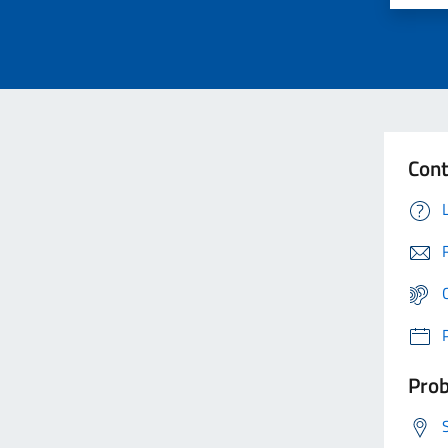
Cont
Prob