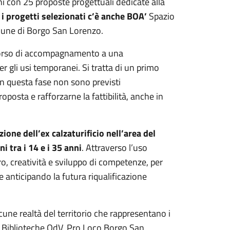
 con 25 proposte progettuali dedicate alla
 i progetti selezionati c’è anche BOA’
Spazio
mune di Borgo San Lorenzo.
corso di accompagnamento a una
r gli usi temporanei. Si tratta di un primo
in questa fase non sono previsti
posta e rafforzarne la fattibilità, anche in
ione dell’ex calzaturificio nell’area del
i tra i 14 e i 35 anni
. Attraverso l’uso
o, creatività e sviluppo di competenze, per
e anticipando la futura riqualificazione
une realtà del territorio che rappresentano i
e Biblioteche OdV, Pro Loco Borgo San