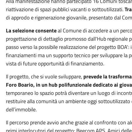
Alla manifestazione hanno partecipato 16 Comuni toscani
riattivazione di spazi pubblici vacanti o sottoutilizzati.
Tra
di approdo e rigenerazione giovanile, presentato dal Co
La selezione consente
al Comune di accedere a un per
progettazione di dettaglio promosso dall'Hub regionale pe
passo verso la possibile realizzazione del progetto BOA': 
finanziamenti ma un supporto tecnico per sviluppare la pro
vista di future opportunità di finanziamento.
Il progetto, che si vuole sviluppare,
prevede la trasformaz
Foro Boario, in un hub polifunzionale dedicato ai giovan
temporaneo lo spazio potrà diventare un luogo di incontr
restituire alla comunità un ambiente oggi sottoutilizzato 
dell’immobile.
Il percorso prende avvio anche grazie al confronto con alc
primi interlocutori del progetto: Beecom APS, Amici dell