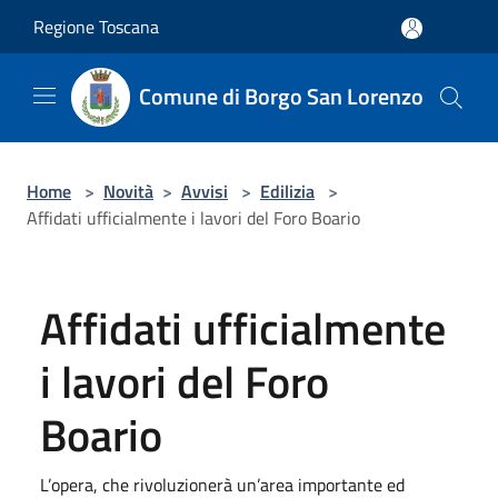
Salta al contenuto principale
Regione Toscana
Comune di Borgo San Lorenzo
Home
>
Novità
>
Avvisi
>
Edilizia
>
Affidati ufficialmente i lavori del Foro Boario
Affidati ufficialmente
i lavori del Foro
Boario
L’opera, che rivoluzionerà un’area importante ed