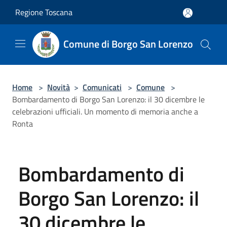
Salta al contenuto principale
Regione Toscana
Comune di Borgo San Lorenzo
Home
>
Novità
>
Comunicati
>
Comune
>
Bombardamento di Borgo San Lorenzo: il 30 dicembre le
celebrazioni ufficiali. Un momento di memoria anche a
Ronta
Bombardamento di
Borgo San Lorenzo: il
30 dicembre le