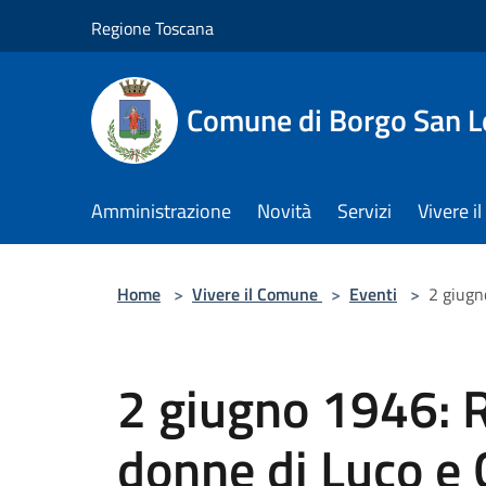
Salta al contenuto principale
Regione Toscana
Comune di Borgo San L
Amministrazione
Novità
Servizi
Vivere 
Home
>
Vivere il Comune
>
Eventi
>
2 giugn
2 giugno 1946: 
donne di Luco e 