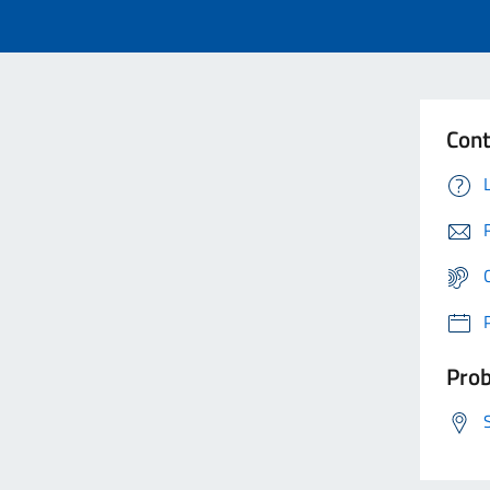
Cont
Prob