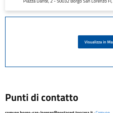
Piazza Dante, 2 - 50032 Borgo San Lorenzo FI, I
Visualizza in M
Punti di contatto
comune.borgo-san-lorenzo@postacert.toscana.it
:
Comune