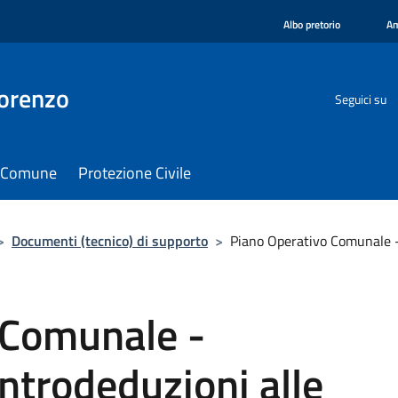
Albo pretorio
Am
orenzo
Seguici su
il Comune
Protezione Civile
>
Documenti (tecnico) di supporto
>
Piano Operativo Comunale -
 Comunale -
ntrodeduzioni alle