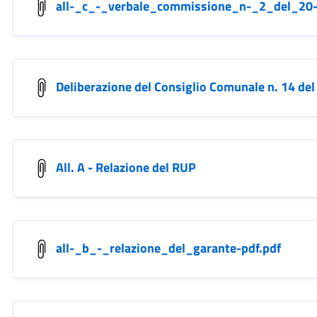
all-_c_-_verbale_commissione_n-_2_del_20-
Deliberazione del Consiglio Comunale n. 14 de
All. A - Relazione del RUP
all-_b_-_relazione_del_garante-pdf.pdf