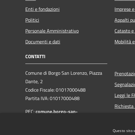
Enti e fondazioni
Imprese 
Politici
Appalti pu
Personale Amministrativo
Catasto e
Documenti e dati
Mobilità e
CONTATTI
Comune di Borgo San Lorenzo, Piazza
Prenotaz
Dante, 2
Segnalazi
Codice Fiscale: 01017000488
Leggi le 
Partita IVA: 01017000488
Richiesta
PEC:
comune.borgo-san-
lorenzo@postacert.toscana.it
Centralino Unico: 055-849661
Questo sito 