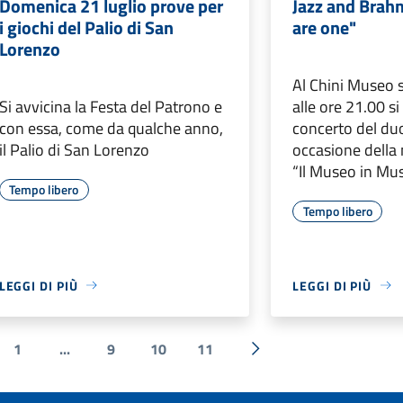
Domenica 21 luglio prove per
Jazz and Brah
i giochi del Palio di San
are one"
Lorenzo
Al Chini Museo s
Si avvicina la Festa del Patrono e
alle ore 21.00 si
con essa, come da qualche anno,
concerto del du
il Palio di San Lorenzo
occasione della
“Il Museo in Mu
Tempo libero
Tempo libero
LEGGI DI PIÙ
LEGGI DI PIÙ
1
...
9
10
11
ecedente
Successiva »