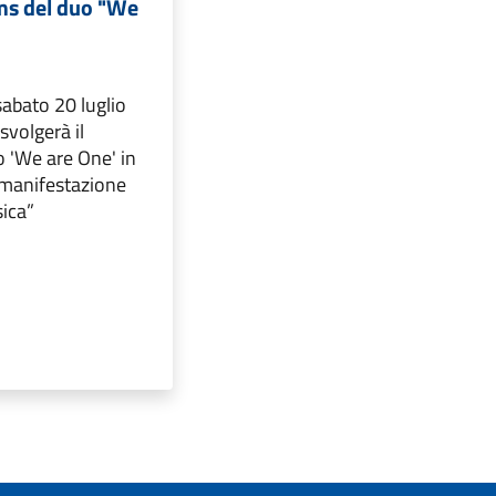
ms del duo "We
abato 20 luglio
 svolgerà il
o 'We are One' in
 manifestazione
sica”