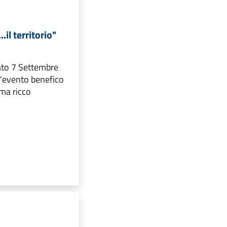
.il territorio"
ato 7 Settembre
 l'evento benefico
ma ricco